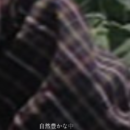
自
然
豊
か
な
中
能
登
で